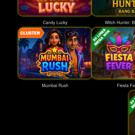
Candy Lucky
Witch Hunter: 
Mumbai Rush
Fiesta Fe