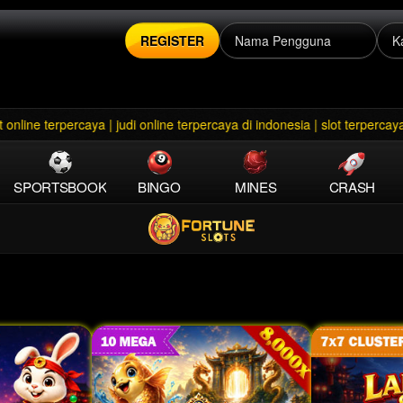
REGISTER
rpercaya | judi online terpercaya di indonesia | slot terpercaya sejak 20
SPORTSBOOK
BINGO
MINES
CRASH
QR Android