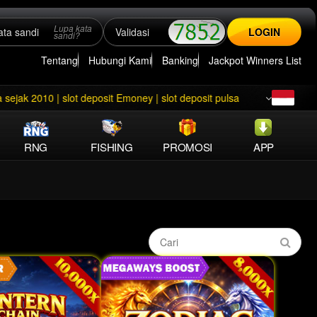
Lupa kata
LOGIN
sandi?
Tentang
Hubungi Kami
Banking
Jackpot Winners List
10 | slot deposit Emoney | slot deposit pulsa
RNG
FISHING
PROMOSI
APP